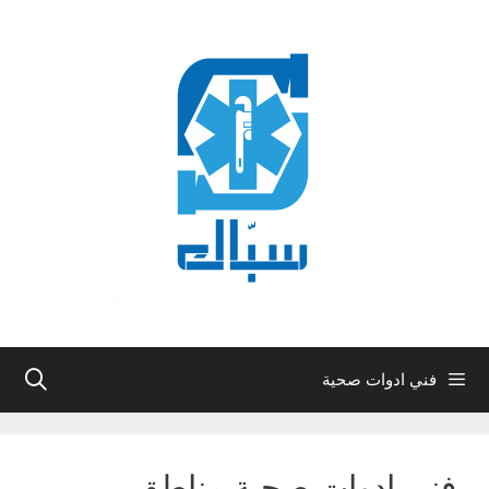
نتقل
لى
لمحتوى
فني ادوات صحية
فني ادوات صحية مناطق