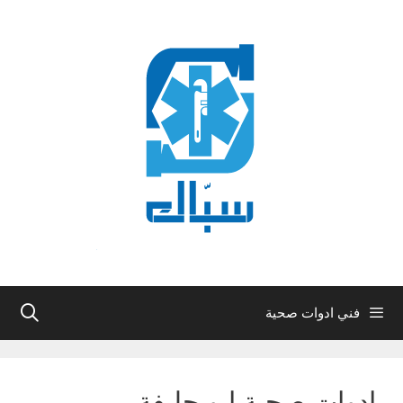
نتقل
لى
لمحتوى
فني ادوات صحية
ادوات صحية ابو حليفة