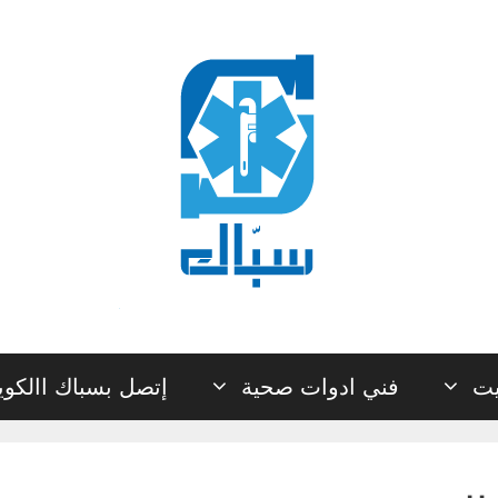
يت
فني ادوات صحية
إتصل بسباك االكو