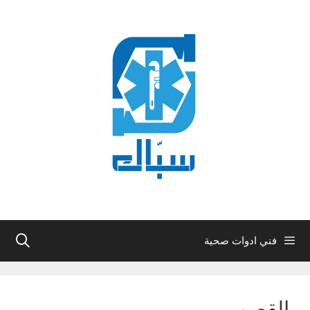
نتقل
لى
لمحتوى
فني ادوات صحية
القصور