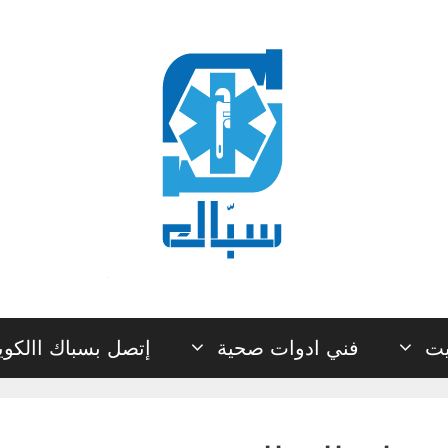
يت
فني ادوات صحية
إتصل بسباك االكو