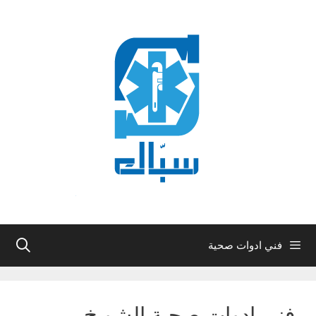
نتقل
لى
لمحتوى
فني ادوات صحية
فني ادوات صحية الشويخ