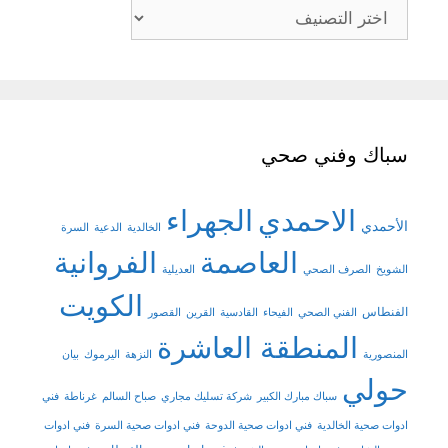
تصنيفات
سباك وفني صحي
الاحمدي
الجهراء
الأحمدي
الخالدية
الدعية
السرة
العاصمة
الفروانية
الشويخ
الصرف الصحي
العديلية
الكويت
الفنطاس
الفني الصحي
الفيحاء
القادسية
القرين
القصور
المنطقة العاشرة
المنصورية
النزهة
اليرموك
بيان
حولي
سباك مبارك الكبير
شركة تسليك مجاري
صباح السالم
غرناطة
فني
ادوات صحية الخالدية
فني ادوات صحية الدوحة
فني ادوات صحية السرة
فني ادوات