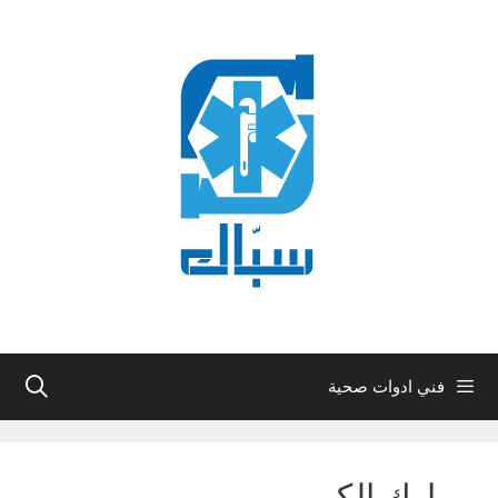
نتقل
لى
لمحتوى
فني ادوات صحية
مبارك الكبير