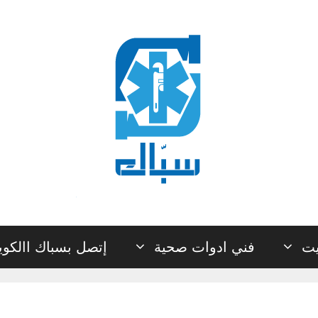
يت
فني ادوات صحية
إتصل بسباك االكو