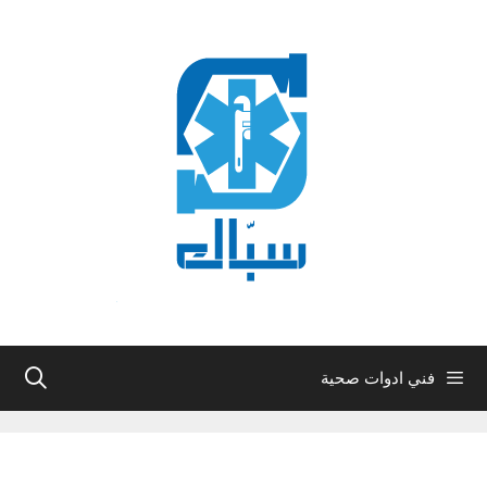
نتقل
لى
لمحتوى
فني ادوات صحية