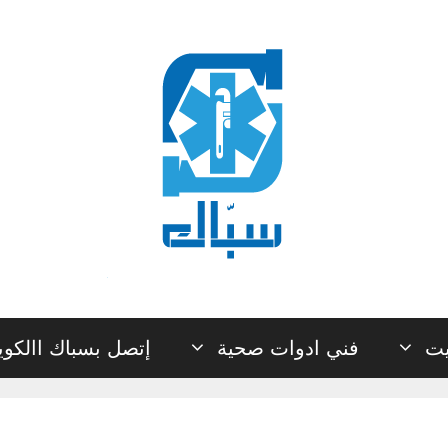
يت
فني ادوات صحية
إتصل بسباك االكو