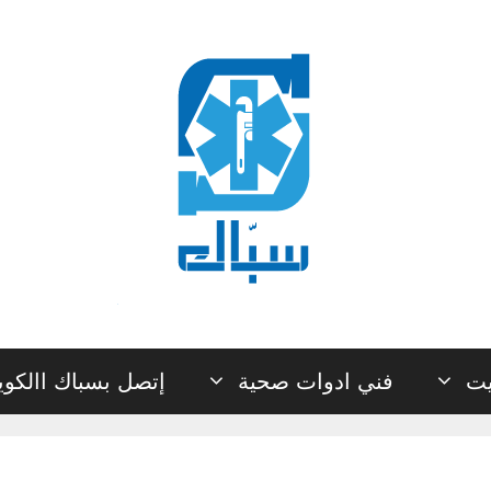
يت
فني ادوات صحية
إتصل بسباك االكو