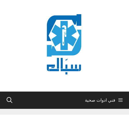
نتقل
لى
لمحتوى
فني ادوات صحية