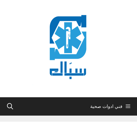
نتقل
لى
لمحتوى
فني ادوات صحية