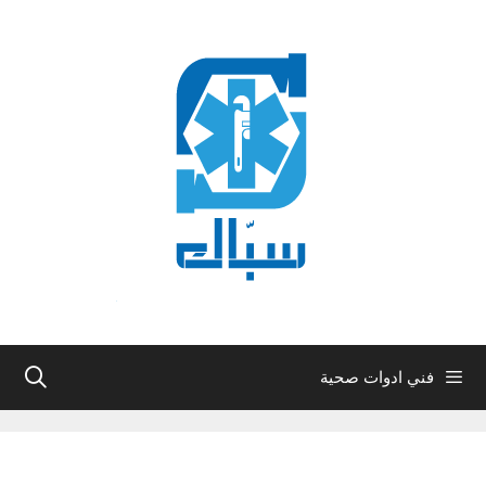
نتقل
لى
لمحتوى
فني ادوات صحية