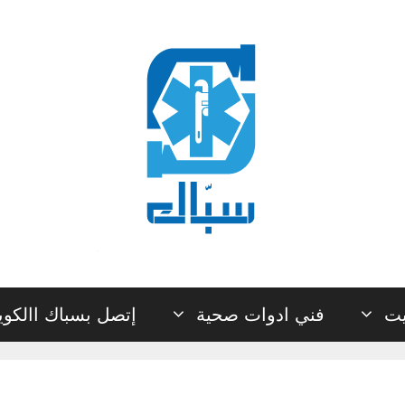
يت
فني ادوات صحية
إتصل بسباك االكو