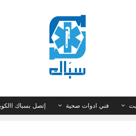
يت
فني ادوات صحية
إتصل بسباك االكو