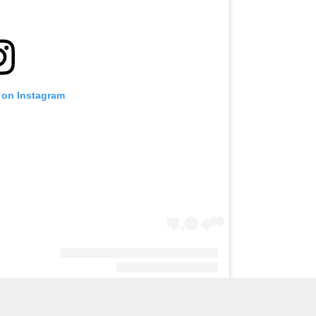
 on Instagram
A post shared by فني ادوات صحية (@q867com)