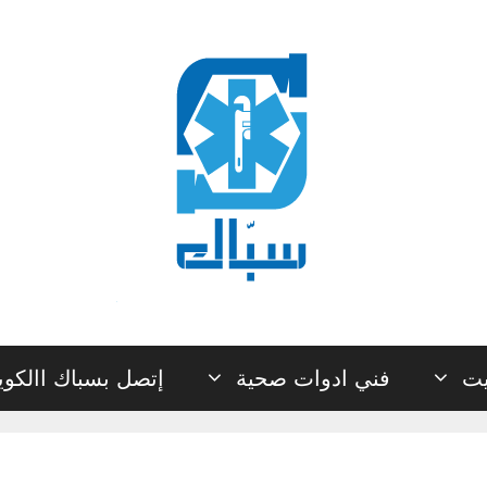
يت
فني ادوات صحية
إتصل بسباك االكو