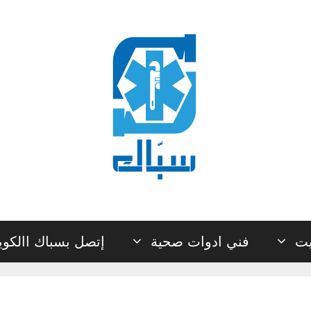
يت
فني ادوات صحية
إتصل بسباك االكو