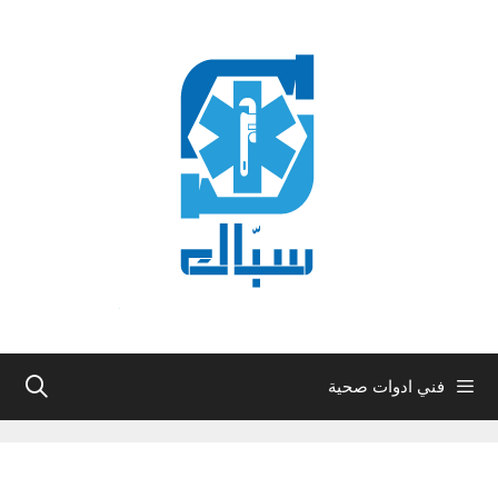
نتقل
لى
لمحتوى
فني ادوات صحية