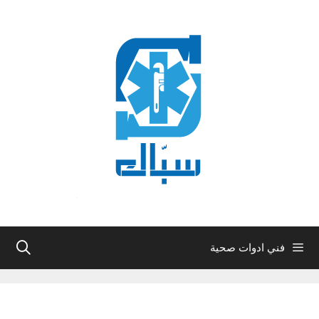
نتقل
لى
لمحتوى
فني ادوات صحية