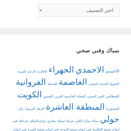
تصنيفات
سباك وفني صحي
الاحمدي
الجهراء
الأحمدي
الخالدية
الدعية
السرة
العاصمة
الفروانية
الشويخ
الصرف الصحي
العديلية
الكويت
الفنطاس
الفني الصحي
الفيحاء
القادسية
القرين
القصور
المنطقة العاشرة
المنصورية
النزهة
اليرموك
بيان
حولي
سباك مبارك الكبير
شركة تسليك مجاري
صباح السالم
غرناطة
فني
ادوات صحية الخالدية
فني ادوات صحية الدوحة
فني ادوات صحية السرة
فني ادوات