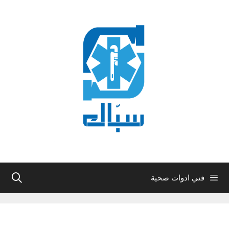
نتقل
لى
لمحتوى
فني ادوات صحية