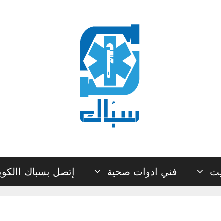
يت
فني ادوات صحية
إتصل بسباك االكو