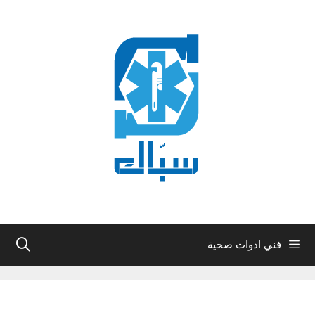
نتقل
لى
لمحتوى
فني ادوات صحية