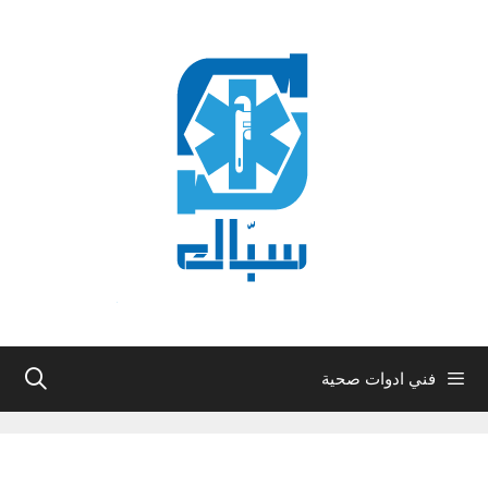
نتقل
لى
لمحتوى
فني ادوات صحية