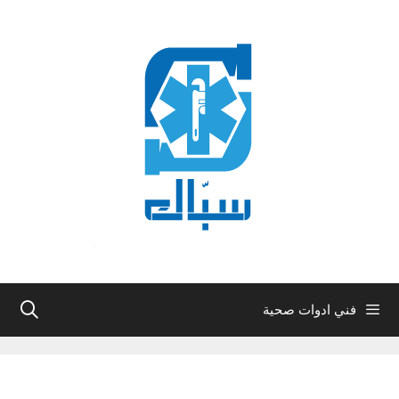
نتقل
لى
لمحتوى
فني ادوات صحية