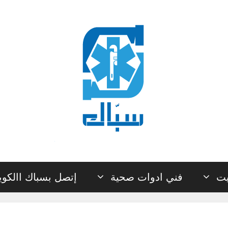
يت
فني ادوات صحية
إتصل بسباك االكو