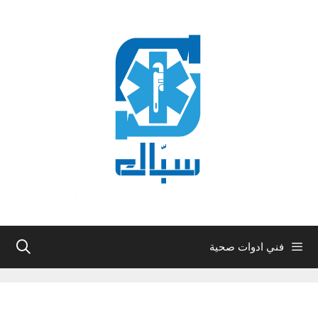
نتقل
لى
لمحتوى
فني ادوات صحية