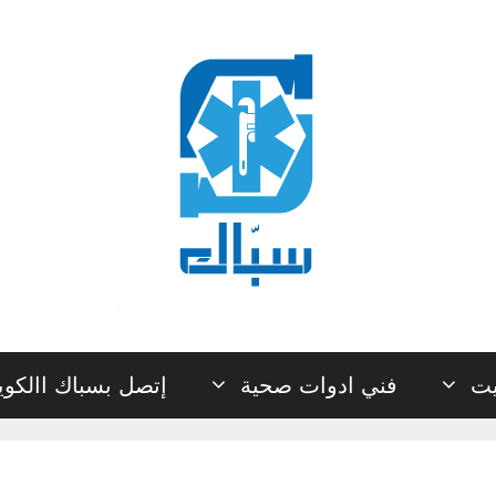
يت
فني ادوات صحية
إتصل بسباك االكو