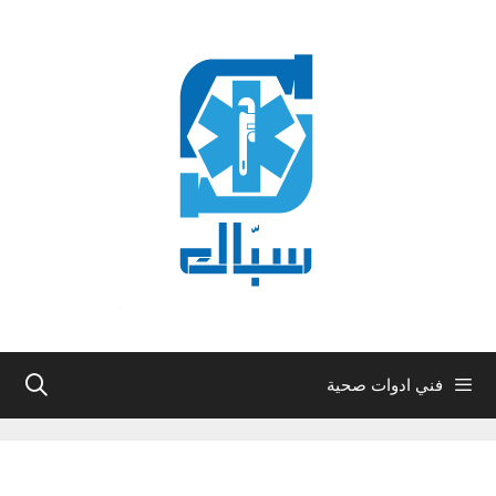
نتقل
لى
لمحتوى
فني ادوات صحية