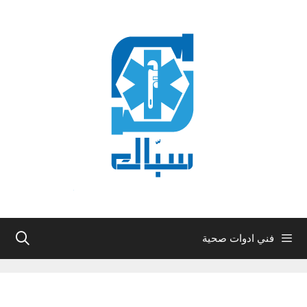
نتقل
لى
لمحتوى
فني ادوات صحية