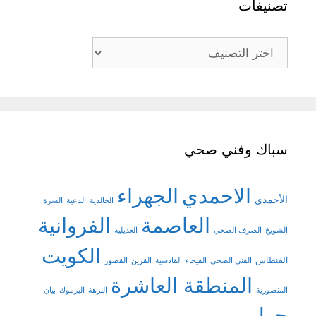
تصنيفات
تصنيفات
سباك وفني صحي
الاحمدي
الجهراء
الأحمدي
الخالدية
الدعية
السرة
العاصمة
الفروانية
الشويخ
الصرف الصحي
العديلية
الكويت
الفنطاس
الفني الصحي
الفيحاء
القادسية
القرين
القصور
المنطقة العاشرة
المنصورية
النزهة
اليرموك
بيان
حولي