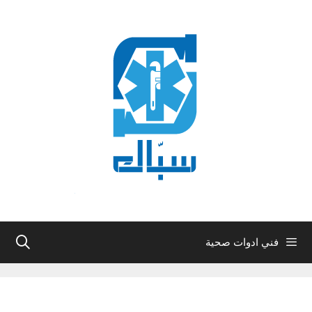
نتقل
لى
لمحتوى
فني ادوات صحية