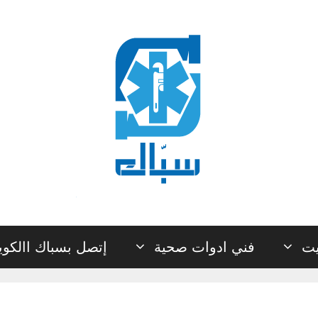
يت
فني ادوات صحية
إتصل بسباك االكو