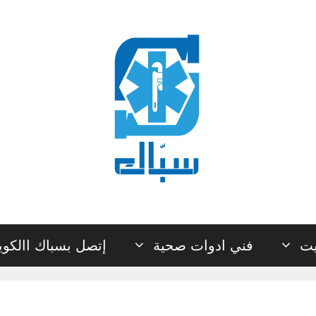
يت
فني ادوات صحية
إتصل بسباك االكو