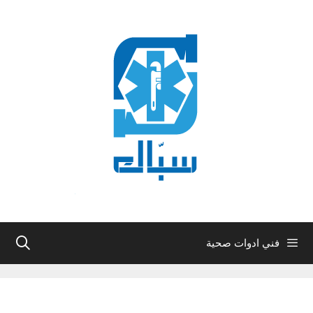
نتقل
لى
لمحتوى
فني ادوات صحية