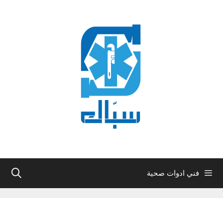
نتقل
لى
لمحتوى
فني ادوات صحية