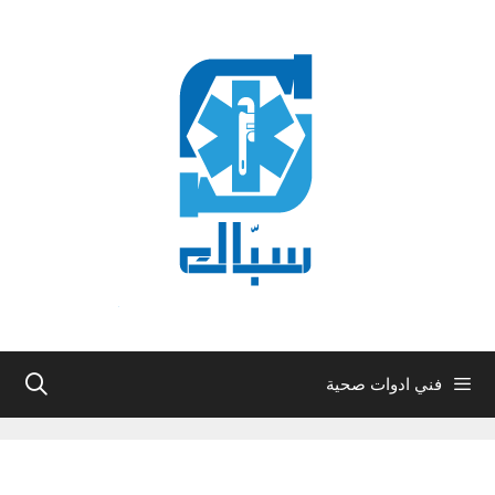
نتقل
لى
لمحتوى
فني ادوات صحية