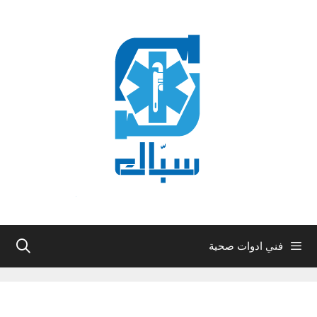
نتقل
لى
لمحتوى
فني ادوات صحية