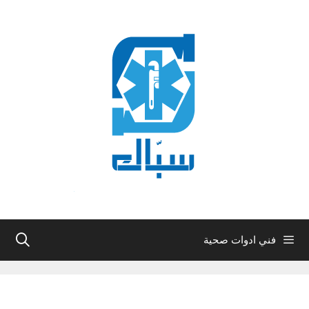
نتقل
لى
لمحتوى
فني ادوات صحية