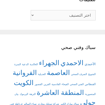
تصنيفات
سباك وفني صحي
الاحمدي
الجهراء
الأحمدي
الخالدية
الدعية
السرة
العاصمة
الفروانية
الشويخ
الصرف الصحي
العديلية
الكويت
الفنطاس
الفني الصحي
الفيحاء
القادسية
القرين
القصور
المنطقة العاشرة
المنصورية
النزهة
اليرموك
بيان
حولي
سباك مبارك الكبير
شركة تسليك مجاري
صباح السالم
غرناطة
فني