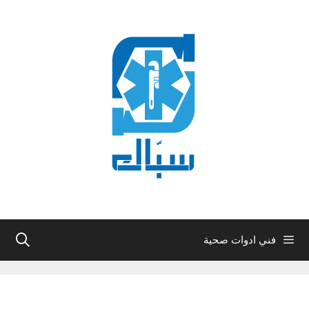
نتقل
لى
لمحتوى
فني ادوات صحية