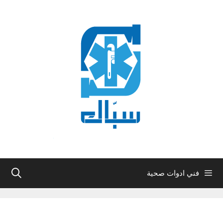
نتقل
لى
لمحتوى
فني ادوات صحية