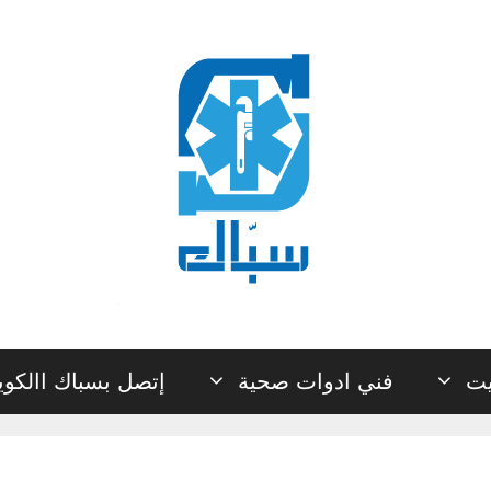
يت
فني ادوات صحية
إتصل بسباك االكو