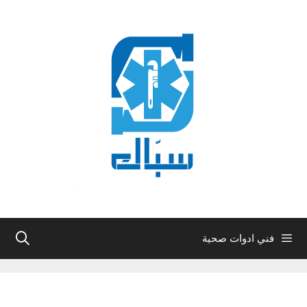
نتقل
لى
لمحتوى
فني ادوات صحية