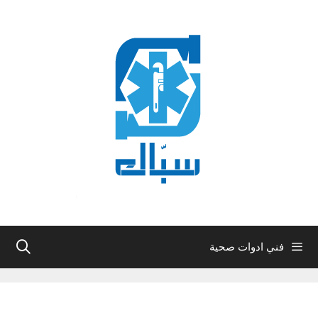
نتقل
لى
لمحتوى
فني ادوات صحية