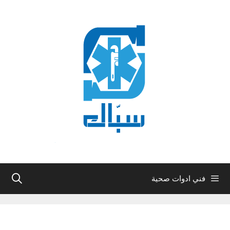
نتقل
لى
لمحتوى
فني ادوات صحية