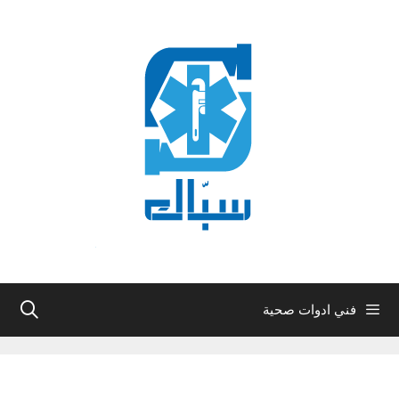
نتقل
لى
لمحتوى
فني ادوات صحية