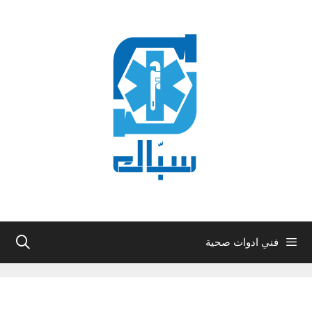
نتقل
لى
لمحتوى
فني ادوات صحية