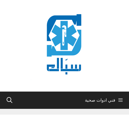
نتقل
لى
لمحتوى
فني ادوات صحية