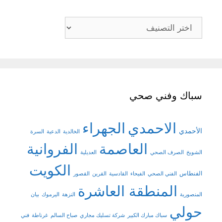
تصنيفات
سباك وفني صحي
الاحمدي
الجهراء
الأحمدي
الخالدية
الدعية
السرة
العاصمة
الفروانية
الشويخ
الصرف الصحي
العديلية
الكويت
الفنطاس
الفني الصحي
الفيحاء
القادسية
القرين
القصور
المنطقة العاشرة
المنصورية
النزهة
اليرموك
بيان
حولي
سباك مبارك الكبير
شركة تسليك مجاري
صباح السالم
غرناطة
فني