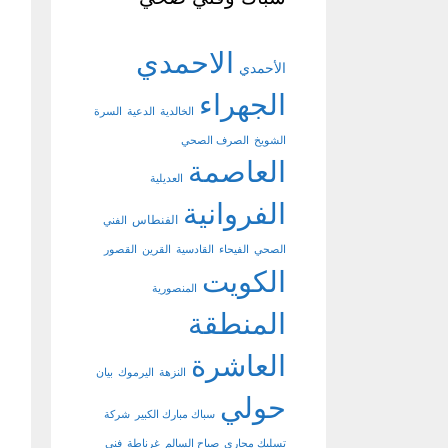
الاحمدي
الأحمدي
الجهراء
الخالدية
الدعية
السرة
الشويخ
الصرف الصحي
العاصمة
العديلية
الفروانية
الفنطاس
الفني
الصحي
الفيحاء
القادسية
القرين
القصور
الكويت
المنصورية
المنطقة
العاشرة
النزهة
اليرموك
بيان
حولي
سباك مبارك الكبير
شركة
تسليك مجاري
صباح السالم
غرناطة
فني