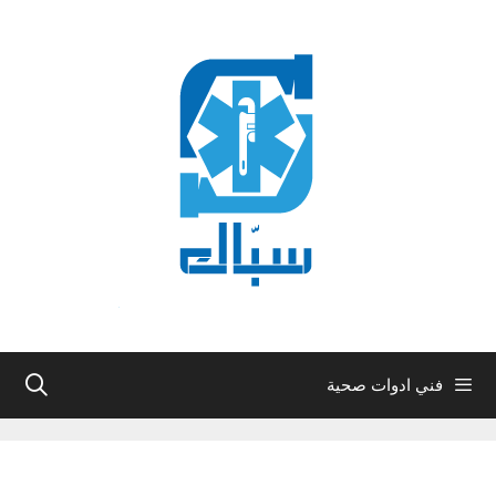
نتقل
لى
لمحتوى
فني ادوات صحية